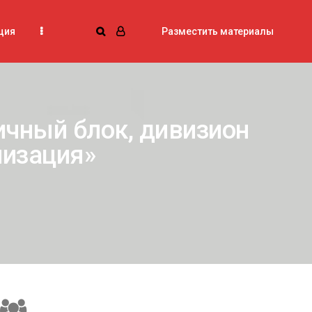
ция
Разместить материалы
ичный блок, дивизион
лизация»