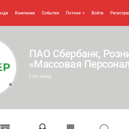
юди
Компании
События
Потоки
Войти
Регистра
ПАО Сбербанк, Розн
«Массовая Персона
5 лет назад