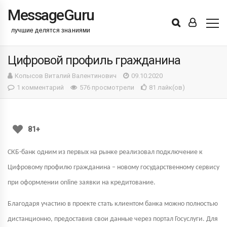
MessageGuru
Войти
Лента
Цифровой профиль гражданина
Копысов Виталий Валентинович
09.10.2020
1 комментарий
576 просмотрели
81 лайк(ов)
81+
СКБ-банк одним из первых на рынке реализовал подключение к
Цифровому профилю гражданина – новому государственному сервису
при оформлении online заявки на кредитование.
Благодаря участию в проекте стать клиентом банка можно полностью
дистанционно, предоставив свои данные через портал Госуслуги. Для